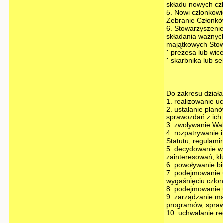
składu nowych cz
5. Nowi członkowi
Zebranie Członkó
6. Stowarzyszenie
składania ważnyc
majątkowych Stow
ˇ prezesa lub wic
ˇ skarbnika lub se
Do zakresu działa
1. realizowanie 
2. ustalanie plan
sprawozdań z ich
3. zwoływanie Wa
4. rozpatrywanie 
Statutu, regulami
5. decydowanie w
zainteresowań, kl
6. powoływanie biu
7. podejmowanie u
wygaśnięciu czło
8. podejmowanie u
9. zarządzanie ma
programów, spraw
10. uchwalanie r