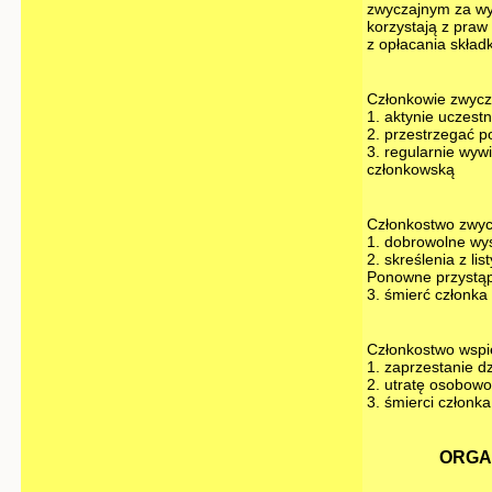
zwyczajnym za wy
korzystają z praw
z opłacania składk
Członkowie zwycza
1. aktynie uczestn
2. przestrzegać p
3. regularnie wyw
członkowską
Członkostwo zwyc
1. dobrowolne wys
2. skreślenia z li
Ponowne przystąpi
3. śmierć członka
Członkostwo wspi
1. zaprzestanie dz
2. utratę osobowo
3. śmierci członk
ORGAN