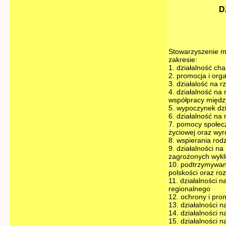
D
Stowarzyszenie m
zakresie:
1. działalność ch
2. promocja i orga
3. działalość na 
4. działalność na 
współpracy międz
5. wypoczynek dzi
6. działalność na 
7. pomocy społecz
życiowej oraz wyr
8. wspierania rod
9. działalności na
zagrożonych wyk
10. podtrzymywani
polskości oraz ro
11. działalności 
regionalnego
12. ochrony i pro
13. działalności 
14. działalności 
15. działalności 