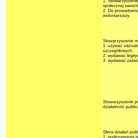
1. Stowarzyszenie
społecznej swoich
2. Do prowadzeni
wolontariuszy.
Stowarzyszenie m
1. używać odznak
szczegółowych.
2. wydawać legity
3. wydawać zaświ
Stowarzyszenie pr
działalność publi
Sfera działań pub
1. podtrzymania t