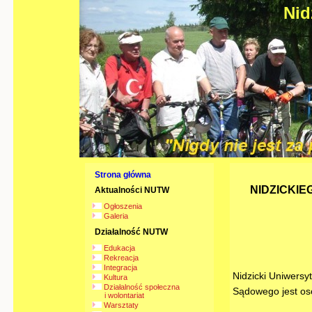
Nid
Strona główna
NIDZICKIE
Aktualności NUTW
Ogłoszenia
Galeria
Działalność NUTW
Edukacja
Rekreacja
Integracja
Nidzicki Uniwersy
Kultura
Działalność społeczna
Sądowego jest os
i wolontariat
Warsztaty