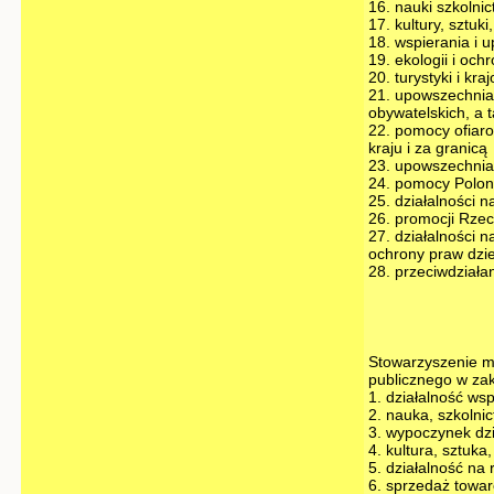
16. nauki szkolni
17. kultury, sztuk
18. wspierania i u
19. ekologii i oc
20. turystyki i kr
21. upowszechnian
obywatelskich, a 
22. pomocy ofiaro
kraju i za granicą
23. upowszechnia
24. pomocy Poloni
25. działalności 
26. promocji Rzecz
27. działalności n
ochrony praw dzi
28. przeciwdziała
Stowarzyszenie m
publicznego w zak
1. działalność ws
2. nauka, szkolni
3. wypoczynek dzi
4. kultura, sztuk
5. działalność na
6. sprzedaż towa