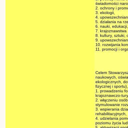
świadomości narod
2. ochrony i promo
3. ekologii,
4. upowszechniani
5. działania na r
6. nauki, edukacji
7. krajoznawstwa 
8. kultury, sztuki,
9. upowszechniania
10. rozwijania ko
11. promocji i org
Celem Stowarzysze
naukowych, oświat
ekologicznych, do
fizycznej i sportu
1. prowadzeniu for
krajoznawczo-tury
2. włączeniu osób
stymulowanie rozw
3. wspierania dzia
rehabilitacyjnych,
4. udzielania pom
poziomu życia lud
5. aktywizacji spo