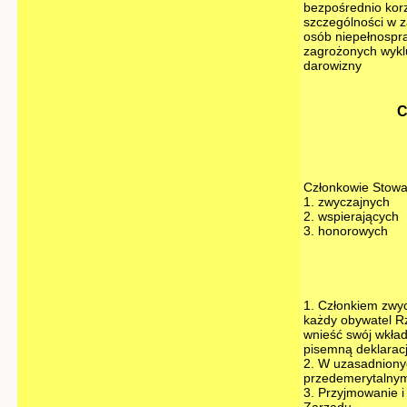
bezpośrednio korz
szczególności w z
osób niepełnospra
zagrożonych wykl
darowizny
C
Członkowie Stowar
1. zwyczajnych
2. wspierających
3. honorowych
1. Członkiem zwy
każdy obywatel Rz
wnieść swój wkład
pisemną deklaracj
2. W uzasadniony
przedemerytalny
3. Przyjmowanie i