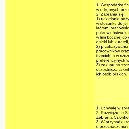
1. Gospodarkę fi
w odrębnych prze
2. Zabrania się:
1) udzielania po
w stosunku do jej
którymi pracowni
pokrewieństwa lub
w linii bocznej do
opieki lub kuratel
2) przekazywania 
pracowników oraz 
trzecich, a w szcz
preferencyjnych 
3) zakupu na szc
uczestniczą człon
ich osób bliskich.
1. Uchwałę w spr
2. Rozwiązanie S
Zebrania Członkó
3. W przypadku r
o przeznaczeniu m