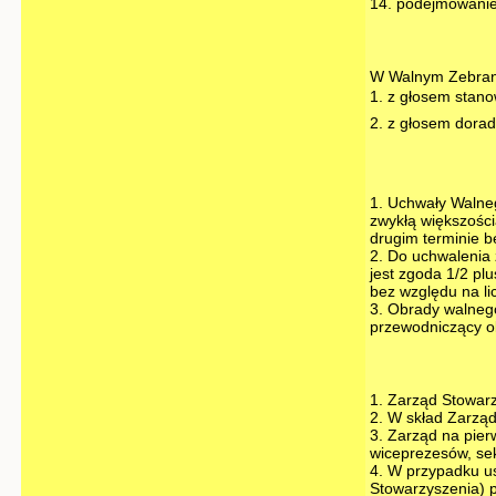
14. podejmowanie
W Walnym Zebrani
1. z głosem stano
2. z głosem dora
1. Uchwały Walne
zwykłą większości
drugim terminie b
2. Do uchwalenia
jest zgoda 1/2 pl
bez względu na li
3. Obrady walnego
przewodniczący ob
1. Zarząd Stowarz
2. W skład Zarząd
3. Zarząd na pier
wiceprezesów, sek
4. W przypadku us
Stowarzyszenia) 