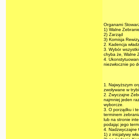
Organami Stowarz
1) Walne Zebrani
2) Zarząd
3) Komisja Rewiz
2. Kadencja władz 
3. Wybór wszystk
chyba że, Walne Z
4. Ukonstytuowan
niezwłocznie po 
1. Najwyższym or
zwoływane w tryb
2. Zwyczajne Zeb
najmniej jeden r
wyborcze.
3. O porządku i t
terminem zebrania
lub na stronie in
podając jego term
4. Nadzwyczajne 
1) z inicjatywy wł