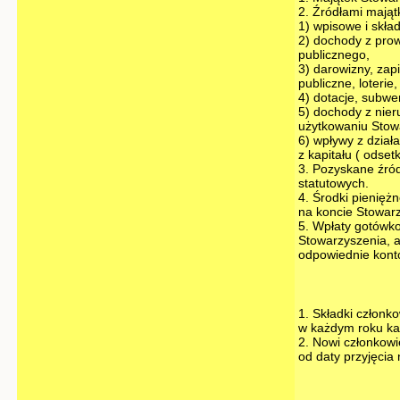
2. Źródłami mająt
1) wpisowe i skła
2) dochody z prow
publicznego,
3) darowizny, zapi
publiczne, loterie,
4) dotacje, subwe
5) dochody z nie
użytkowaniu Stow
6) wpływy z dział
z kapitału ( odsetk
3. Pozyskane źród
statutowych.
4. Środki pienię
na koncie Stowar
5. Wpłaty gotówk
Stowarzyszenia, 
odpowiednie kont
1. Składki członk
w każdym roku k
2. Nowi członkowi
od daty przyjęcia 