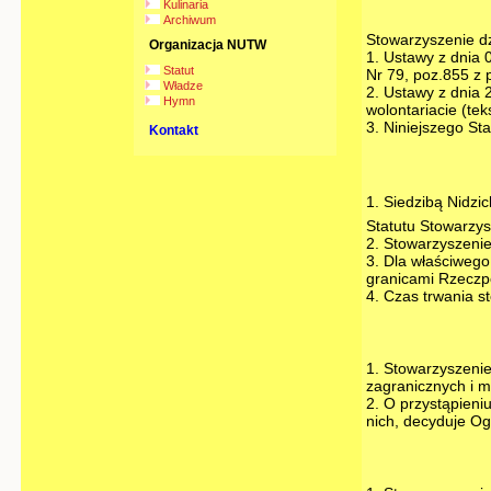
Kulinaria
Archiwum
Stowarzyszenie dz
Organizacja NUTW
1. Ustawy z dnia 
Statut
Nr 79, poz.855 z 
Władze
2. Ustawy z dnia 2
Hymn
wolontariacie (tek
3. Niniejszego Sta
Kontakt
1. Siedzibą Nidzi
Statutu Stowarzys
2. Stowarzyszenie 
3. Dla właściwego
granicami Rzeczpos
4. Czas trwania s
1. Stowarzyszeni
zagranicznych i 
2. O przystąpieni
nich, decyduje O