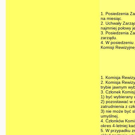
1. Posiedzenia Za
na miesiąc.
2. Uchwały Zarzą
najmniej połowy j
3. Posiedzenia Za
zarządu.
4. W posiedzeniu
Komisji Rewizyjne
1. Komisja Rewizy
2. Komisja Rewizy
trybie jawnym wyb
3. Członek Komisj
1) być wybierany 
2) pozostawać w s
zatrudnienia z cz
3) nie może być 
umyślnej.
4. Członków Komi
okres 4-letniej ka
5. W przypadku zmn