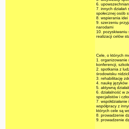
6. upowszechnianiu
7. innych działań
społecznej osób s
8. wspierania idei
9. szerzeniu przy
narodami
10. pozyskiwaniu 
realizacji celów 
Cele, o których m
1. organizowanie 
konferencji, szko
2. spotkania z lud
środowisku nidzick
3. rehabilitację z
4. naukę języków
5. aktywną działa
6. działalność w 
specjalistów i cz
7. współdziałanie
współpracy z inny
których cele są w
8. prowadzenie dz
9. prowadzenie dz