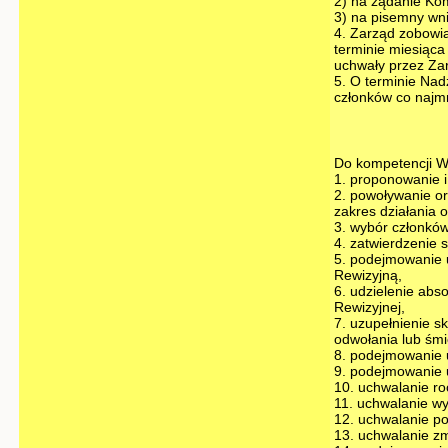
2) na żądanie Kom
3) na pisemny wni
4. Zarząd zobowi
terminie miesiąca
uchwały przez Zar
5. O terminie Na
członków co najmn
Do kompetencji W
1. proponowanie i
2. powoływanie o
zakres działania 
3. wybór członków
4. zatwierdzenie 
5. podejmowanie 
Rewizyjną,
6. udzielenie abs
Rewizyjnej,
7. uzupełnienie s
odwołania lub śmi
8. podejmowanie 
9. podejmowanie 
10. uchwalanie ro
11. uchwalanie w
12. uchwalanie p
13. uchwalanie zm