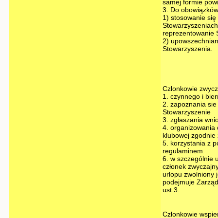
samej formie powi
3. Do obowiązków
1) stosowanie się
Stowarzyszeniach
reprezentowanie S
2) upowszechniani
Stowarzyszenia.
Członkowie zwycza
1. czynnego i bi
2. zapoznania sie
Stowarzyszenie
3. zgłaszania wni
4. organizowania 
klubowej zgodnie 
5. korzystania z 
regulaminem
6. w szczególnie
członek zwyczajny
urlopu zwolniony 
podejmuje Zarząd
ust.3.
Członkowie wspier