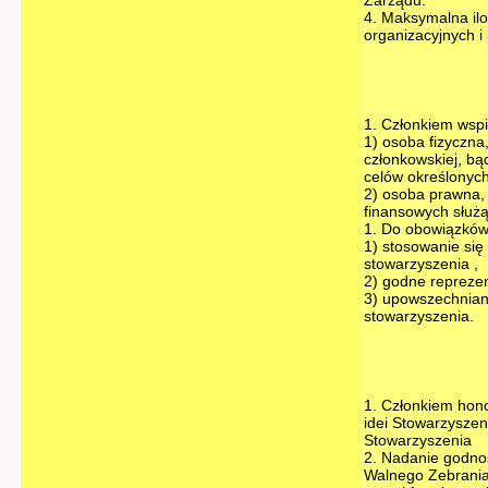
Zarządu.
4. Maksymalna ilo
organizacyjnych i
1. Członkiem wsp
1) osoba fizyczna
członkowskiej, bą
celów określonych
2) osoba prawna,
finansowych służ
1. Do obowiązków
1) stosowanie się
stowarzyszenia ,
2) godne reprezen
3) upowszechniani
stowarzyszenia.
1. Członkiem hon
idei Stowarzyszen
Stowarzyszenia
2. Nadanie godno
Walnego Zebrania