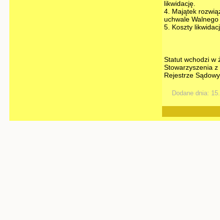
likwidację.
4. Majątek rozwi
uchwale Walnego 
5. Koszty likwida
Statut wchodzi w 
Stowarzyszenia z
Rejestrze Sądow
Dodane dnia: 15