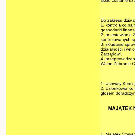
skład zostanie u
Do zakresu działa
1. kontrola co naj
gospodarki finans
2. przestawiania 
kontrolowanych sp
3. składanie spr
działalności i wn
Zarządowi,
4. przeprowadzeni
Walne Zebranie C
1. Uchwały Komisj
2. Członkowie Kom
głosem doradczy
MAJĄTEK N
1. Majątek Stowa